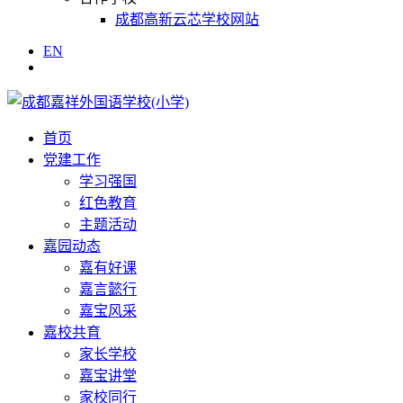
成都高新云芯学校网站
EN
首页
党建工作
学习强国
红色教育
主题活动
嘉园动态
嘉有好课
嘉言懿行
嘉宝风采
嘉校共育
家长学校
嘉宝讲堂
家校同行